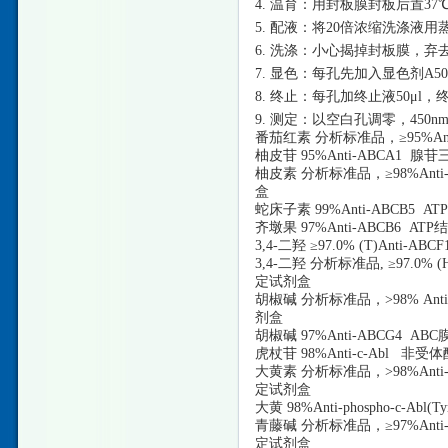
4. 温育：用封板膜封板后置37
5. 配液：将20倍浓缩洗涤液用
6. 洗涤：小心揭掉封板膜，
7. 显色：每孔先加入显色剂A50
8. 终止：每孔加终止液50μ
9. 测定：以空白孔调零，45
番茄红素
分析标准品，
≥95%
柚皮苷
95%Anti-ABCA1
柚皮素
分析标准品，
≥98%An
盒
蛇床子素
99%Anti-ABCB5
齐墩果
97%Anti-ABCB6 
3,4-二羟 ≥97.0% (T)An
3,4-二羟 分析标准品, ≥97.0
定试剂盒
胡椒碱
分析标准品，
>98% 
剂盒
胡椒碱
97%Anti-ABCG4
虎杖苷
98%Anti-c-Abl 
大黄素
分析标准品，
>98%An
定试剂盒
大黄
98%Anti-phospho-c
青藤碱
分析标准品，
≥97%An
定试剂盒