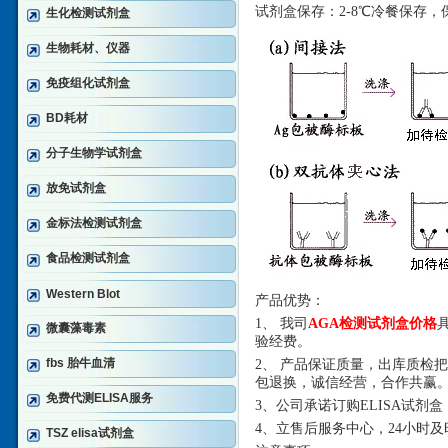
试剂盒保存：
2-8℃冷餐保存，
生化检测试剂盒
生物耗材、仪器
免疫组化试剂盒
BD耗材
分子生物学试剂盒
放免试剂盒
金标法检测试剂盒
食品检测试剂盒
Western Blot
产品优势：
1、 我司
AGA检测试剂盒价格
微囊藻毒素
验经费。
fbs 胎牛血清
2、 产品保证质量，出库质检
包退换，诚信经营，合作共赢
免费代测ELISA服务
3、公司承诺订购ELISA试
4、立售后服务中心，24小时
TSZ elisa试剂盒