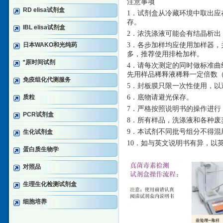
注意事项
RD elisa试剂盒
1．试剂盒从冷藏环境中取出应
存。
IBL elisa试剂盒
2．浓洗涤液可能会有结晶析
日本WAKO和光纯药
3．各步加样均应使用加样器，
多，推荐使用排枪加样。
*原时间试剂
4．请每次测定的同时做标准曲
先用样品稀释液稀释一定倍数（n
免疫组化代测服务
5．封板膜只限一次性使用，以
质粒
6．底物请避光保存。
7．严格按照说明书的操作进行
PCR试剂盒
8．所有样品，洗涤液和各种废
9．本试剂不同批号组分不得混
生化试剂盒
10．如与英文说明书有异，以
蛋白质生物学
对照品
生理生化检测试剂盒
细胞培养