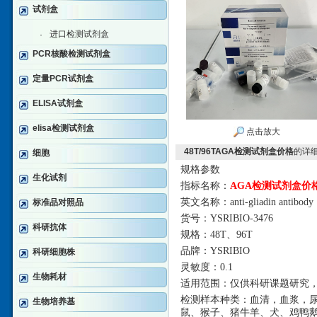
试剂盒
进口检测试剂盒
·
PCR核酸检测试剂盒
定量PCR试剂盒
ELISA试剂盒
elisa检测试剂盒
点击放大
48T/96TAGA检测试剂盒价格
的详
细胞
规格参数
生化试剂
指标名称：
AGA检测试剂盒价
英文名称：
anti-gliadin antibody
标准品对照品
货号：
YSRIBIO-3476
科研抗体
规格：
48T、96T
品牌：
YSRIBIO
科研细胞株
灵敏度：
0.1
生物耗材
适用范围：仅供科研课题研究
检测样本种类：血清，血浆，
生物培养基
鼠、猴子、猪牛羊、犬、鸡鸭