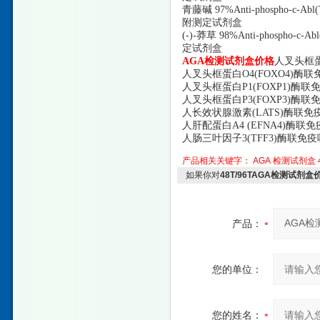
青藤碱
97%Anti-phospho-
附测定试剂盒
(-)-莽草 98%Anti-phosp
定试剂盒
AGA检测试剂盒价格
人叉头框
人叉头框蛋白
O4(FOXO4)酶联
人叉头框蛋白
P1(FOXP1)酶联
人叉头框蛋白
P3(FOXP3)酶联
人长效状腺激素
(LATS)酶联免疫
人肝配蛋白
A4 (EFNA4)酶联
人肠三叶因子
3(TFF3)酶联免疫
产品相关关键字：
AGA
检测试剂盒
如果你对
48T/96TAGA检测试剂盒
产品：
您的单位：
您的姓名：