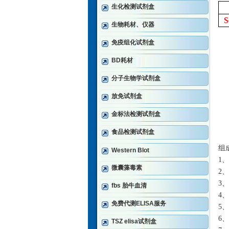
生化检测试剂盒
生物耗材、仪器
免疫组化试剂盒
BD耗材
分子生物学试剂盒
放免试剂盒
金标法检测试剂盒
食品检测试剂盒
组
Western Blot
1、
微囊藻毒素
2
3、
fbs 胎牛血清
4、
免费代测ELISA服务
5、
6、
TSZ elisa试剂盒