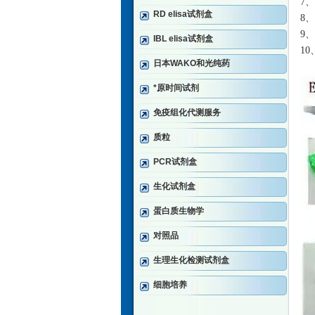
7、
RD elisa试剂盒
8、
9、
IBL elisa试剂盒
10
日本WAKO和光纯药
*原时间试剂
免疫组化代测服务
质粒
PCR试剂盒
生化试剂盒
蛋白质生物学
对照品
生理生化检测试剂盒
细胞培养