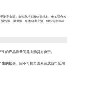
：用于测定血清，血浆及相关液体等样本。例如适合检
、灌洗液、脑脊液、细胞培养上清、组织匀浆等标
产生的产品质量问题由购货方负责。
产生的损失。因不可抗力因素造成我司延期
。