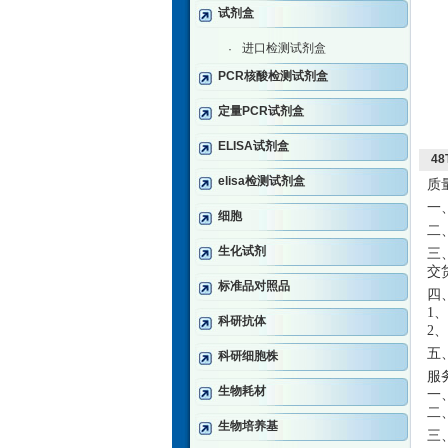
试剂盒
进口检测试剂盒
·
PCR核酸检测试剂盒
定量PCR试剂盒
ELISA试剂盒
4
elisa检测试剂盒
质
一
细胞
二
生化试剂
三
交
标准品对照品
四
1
科研抗体
2
五
科研细胞株
服
生物耗材
一
二
生物培养基
三