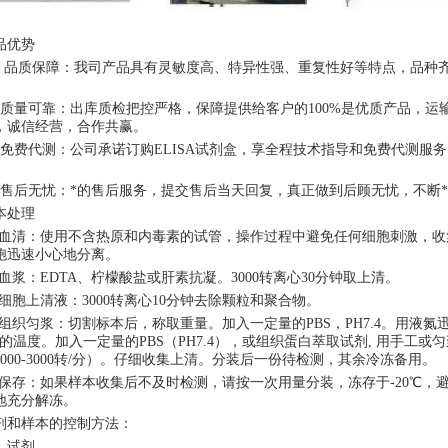
品优势
、 品质保障：我司产品具有灵敏度高、特异性强、重复性好等特点，品种
。
、质量可靠：出库质检把控严格，保障提供给客户的100%是优质产品，
，诚信经营，合作共赢。
、免费代测：公司承诺订购ELISA试剂盒，享全程技术指导和免费代测服
。
、售后无忧：*的售后服务，提交售后当天回复，真正做到后顾无忧，不断
本处理
. 血清：使用不含热原和内毒素的试管，操作过程中避免任何细胞刺激，收集
胞迅速小心地分离。
. 血浆：EDTA、柠檬酸盐或肝素抗凝。3000转离心30分钟取上清。
. 细胞上清液：3000转离心10分钟去除颗粒和聚合物。
. 组织匀浆：切割标本后，称取重量。加入一定量的PBS，PH7.4。用液
℃的温度。加入一定量的PBS（PH7.4），或组织蛋白萃取试剂, 用手工或
2000-3000转/分）。仔细收集上清。分装后一份待检测，其余冷冻备用。
. 保存：如果样本收集后不及时检测，请按一次用量分装，冻存于-20℃
地充分解冻。
剂和样本的控制方法：
、试剂