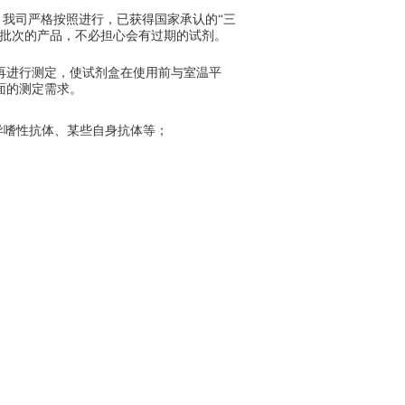
，我司严格按照进行，已获得国家承认的“三
新批次的产品，不必担心会有过期的试剂。
后，再进行测定，使试剂盒在使用前与室温平
面的测定需求。
异嗜性抗体、某些自身抗体等；