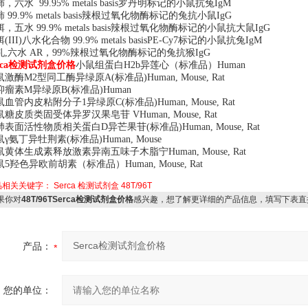
铈，六水
99.95% metals basis罗丹明标记的小鼠抗兔IgM
铈
99.9% metals basis辣根过氧化物酶标记的兔抗小鼠IgG
铒，五水
99.9% metals basis辣根过氧化物酶标记的小鼠抗大鼠IgG
铒
(III)八水化合物 99.9% metals basisPE-Cy7标记的小鼠抗兔IgM
钆
,六水 AR，99%辣根过氧化物酶标记的兔抗猴IgG
erca检测试剂盒价格
小鼠组蛋白
H2b异莲心（标准品）Human
鼠激酶
M2型同工酶异绿原A(标准品)Human, Mouse, Rat
抑瘤素
M异绿原B(标准品)Human
鼠血管内皮粘附分子
1异绿原C(标准品)Human, Mouse, Rat
鼠糖皮质类固受体异罗汉果皂苷
VHuman, Mouse, Rat
肺表面活性物质相关蛋白
D异芒果苷(标准品)Human, Mouse, Rat
鼠
γ氨丁异牡荆素(标准品)Human, Mouse
鼠黄体生成素释放激素异南五味子木脂宁
Human, Mouse, Rat
鼠
5羟色异欧前胡素（标准品）Human, Mouse, Rat
品相关关键字：
Serca
检测试剂盒
48T/96T
果你对
48T/96TSerca检测试剂盒价格
感兴趣，想了解更详细的产品信息，填写下表直
产品：
您的单位：