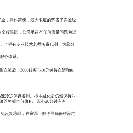
齐全，操作简便，最大限度的节省了实验经
运输全程跟踪，公司承诺有任何质量问题包退
务，全程有专业技术老师负责代测，为您分
*服务体系。
血液后，3000转离心10分钟将血清和红
氮迅速冷冻保存备用。标本融化后仍然保持2-
匀浆器将标本匀浆化。离心20分钟左右
，避免反复冻融，在室温下解冻并确保样品均