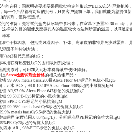
.试剂的选择：国家明确要求要采用批批检定的形式对ELISA试剂严格把关
"，每一个产品都有对应的批号，只要客户提前下单，我们就能为您提供
司的试剂，值得您选择。
.试剂的准备：先将试剂盒先从冰箱中拿出来，在室温下放置20-30 min
，这样做的目的能使反应微孔内的温度较快地达到所需的温度，以满足后
、样本
.内源性干扰因素：包括类风湿因子、补体、高浓度的非特异免疫球蛋白、
风湿因子的控制方法：
F(ab)2替代完整的IgG；
标本用联有热变性IgG的固相吸附剂处理；
检测抗原时，可用加入到标本稀释液中使RF降解。
列是
Serca检测试剂盒价格
的相关热销产品：
化锗
99.99% metals basis,200目Alexa Fluor 647标记的兔抗小鼠IgG
铜，五水
ACS，98.0-102.0%Alexa Fluor 488标记的小鼠抗兔IgM
化钡
AR,97.0% Alexa Fluor 647标记的兔抗猴IgG
化钡
99.5%PE-Cy3标记的小鼠抗兔IgM
化钡
SPPE-CY5标记的小鼠抗兔IgM
化钡
99.95% metals basisCy5标记的兔抗大鼠IgG
99.9% metals basisCy5.5标记的兔抗大鼠I
质钡标样
浓度范围
:0.834(mg/L)，分析标准品PE标记的兔抗大鼠IgG
99%PE-Cy7标记的兔抗大鼠IgG
铈
,四水 AR，98%FITC标记的兔抗小鼠IgG