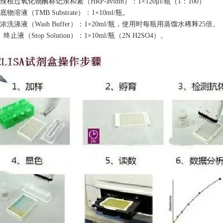
辣根过氧化物酶标记亲和素（HRP-avidin）：1×120μl/瓶（1：100）
底物溶液（TMB Substrate）：1×10ml/瓶。
浓洗涤液（Wash Buffer）：1×20ml/瓶，使用时每瓶用蒸馏水稀释25倍。
、终止液（Stop Solution）：1×10ml/瓶（2N H2SO4）。