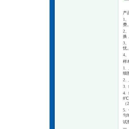
产
1
费
2
换
3
忧
4
样
1
细
2
3
4
8
（
5
匀
试
一