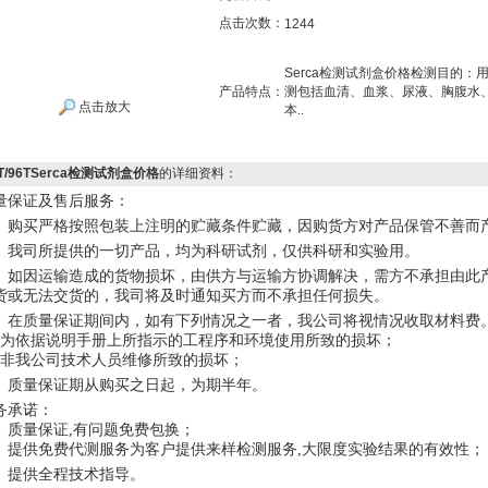
点击次数：
1244
Serca检测试剂盒价格检测目的
产品特点：
测包括血清、血浆、尿液、胸腹水
点击放大
本..
8T/96TSerca检测试剂盒价格
的详细资料：
量保证及售后服务：
、购买严格按照包装上注明的贮藏条件贮藏，因购货方对产品保管不善而
、我司所提供的一切产品，均为科研试剂，仅供科研和实验用。
、如因运输造成的货物损坏，由供方与运输方协调解决，需方不承担由此
货或无法交货的，我司将及时通知买方而不承担任何损失。
、在质量保证期间内，如有下列情况之一者，我公司将视情况收取材料费
、为依据说明手册上所指示的工程序和环境使用所致的损坏；
、非我公司技术人员维修所致的损坏；
、质量保证期从购买之日起，为期半年。
务承诺：
、质量保证
,有问题免费包换；
、提供免费代测服务为客户提供来样检测服务
,大限度实验结果的有效性；
、提供全程技术指导。