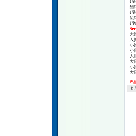
硝
醋
硝
硫
硝
S
大
人
小
小
人
大
小
大
产
如