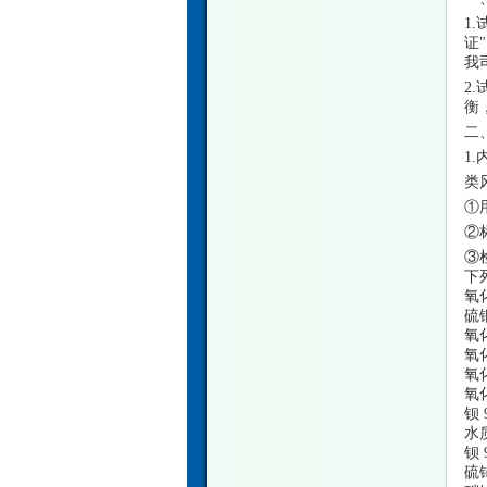
1
证
我
2
衡
二
1
类
①用
②
③
下
氧
硫
氧
氧
氧
氧
钡
水
钡
硫