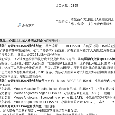
点击次数：
2355
豚鼠白介素1βELISA检测试剂
产品特点：
惠，售后*，提供免费代测服务。
点击放大
豚鼠白介素1βELISA检测试剂盒
的详细资料：
豚鼠白介素1βELISA检测试剂盒
;英文缩写: IL1BELISAkit 凡购买公司ELI
及*的售前售中售后服务。公司严格要求产品质量，如有质量问题(非人为因素)免费包退
用搜索名称: 豚鼠白介素1βELISA检测试剂盒
我们常说ELISA试剂盒检测的灵敏度主要是由原料决定的，虽然
豚鼠白介素1βELISA
行改善。但遇到批间差异大的问题，*就是要原料质量过关，原料的批和批之间差异不
好，这样可以尽量减少批间差异。所以说原料zui重要，只要是原料无论抗体和抗原都
未使用完的酶标板条应密封，2-8℃保存。为减小外部因素对试剂盒破坏前后检测值的
实验室内温度、湿度及温育条件。
豚鼠白介素1βELISA检测试剂盒
英文名称 Mouse VEGF-B ELISA kit 小鼠血
6T/48T
英文名称 Mouse Vascular Endothelial cell Growth Factor ELISA KIT 
英文名称 Mouse angiotensinogen ELISA Kit 小鼠血管紧张素原（aGT） 规格： 
英文名称 Mouse Angiotensin I converting enzyme ELISA Kit 小鼠血管紧张素I
英文名称 Mouse angiotension II ELISA Kit 小鼠血管紧张素II(ANG II) 规格： 96T
豚鼠白介素1βELISA检测试剂盒
;
订购说明：
1、绝大部分产品备有现货，一般情况下都能订货当日发货。