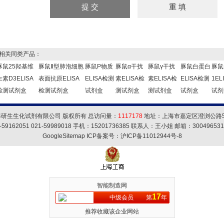
关同类产品：
豚鼠25羟基维
豚鼠Ⅱ型肺泡细胞
豚鼠P物质
豚鼠α干扰
豚鼠γ干扰
豚鼠白蛋白
豚鼠
生素D3ELISA
表面抗原ELISA
ELISA检测
素ELISA检
素ELISA检
ELISA检测
1EL
检测试剂盒
检测试剂盒
试剂盒
测试剂盒
测试剂盒
试剂盒
试剂
海研生生化试剂有限公司 版权所有 总访问量：
1117178
地址：上海市嘉定区澄浏公路5
59162051 021-59989018 手机：15201736385 联系人：王小姐 邮箱：
30049653
GoogleSitemap
ICP备案号：
沪ICP备11012944号-8
智能制造网
17
中级会员
第
年
推荐收藏该企业网站