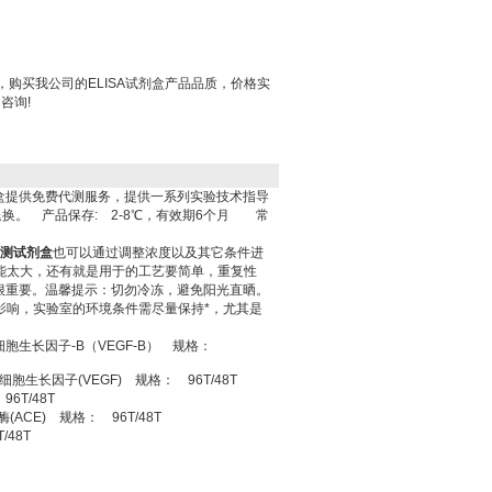
盒，购买我公司的ELISA试剂盒产品品质，价格实
咨询!
SA试剂盒提供免费代测服务，提供一系列实验技术指导
换。 产品保存: 2-8℃，有效期6个月 常
检测试剂盒
也可以通过调整浓度以及其它条件进
能太大，还有就是用于的工艺要简单，重复性
很重要。温馨提示：切勿冷冻，避免阳光直晒。
影响，实验室的环境条件需尽量保持*，尤其是
管内皮细胞生长因子-B（VEGF-B） 规格：
小鼠血管内皮细胞生长因子(VEGF) 规格： 96T/48T
96T/48T
转化酶(ACE) 规格： 96T/48T
/48T