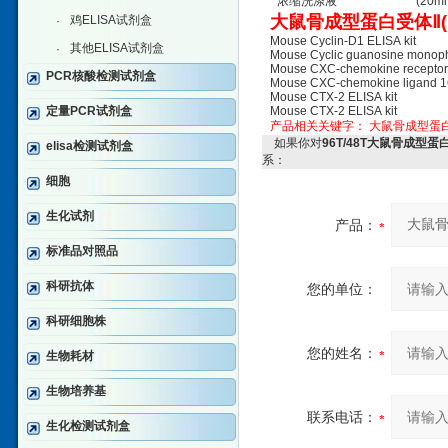
浓缩洗涤液
(20m
大鼠骨成型蛋白受体Ⅱ(B
鸡ELISA试剂盒
·
Mouse Cyclin-D1 ELISA kit
其他ELISA试剂盒
·
Mouse Cyclic guanosine monop
Mouse CXC-chemokine receptor
PCR核酸检测试剂盒
Mouse CXC-chemokine ligand 1
Mouse CTX-2 ELISA kit
定量PCR试剂盒
Mouse CTX-2 ELISA kit
产品相关关键字：
大鼠骨成型蛋
如果你对
96T/48T大鼠骨成型蛋
elisa检测试剂盒
系：
细胞
生化试剂
产品：
标准品对照品
科研抗体
您的单位：
科研细胞株
您的姓名：
生物耗材
生物培养基
联系电话：
生化检测试剂盒