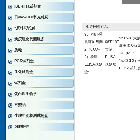
IBL elisa试剂盒
日本WAKO和光纯药
相关同类产品：
*原时间试剂
96T/48T裸
96T/48T大
免疫组化代测服务
鼠环加氧酶
96T/48T
噬细胞炎症
2（COX-
大鼠
质粒
1α（MIP-
2）检测
ELISA
1α/CCL3
PCR试剂盒
ELISA试剂
试剂盒
ELISA试剂盒
生化试剂盒
盒*
试剂盒
蛋白质生物学
对照品
生理生化检测试剂盒
细胞培养