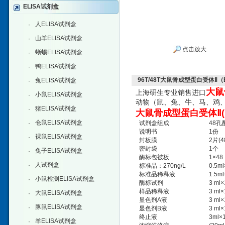
ELISA试剂盒
人ELISA试剂盒
·
山羊ELISA试剂盒
·
点击放大
蜥蜴ELISA试剂盒
·
鸭ELISA试剂盒
·
96T/48T大鼠骨成型蛋白受体Ⅱ（B
兔ELISA试剂盒
·
大鼠
上海研生专业销售进口
小鼠ELISA试剂盒
·
动物（鼠、兔、牛、马、鸡、
猪ELISA试剂盒
·
大鼠骨成型蛋白受体Ⅱ(B
仓鼠ELISA试剂盒
·
试剂盒组成
48孔
说明书
1份
裸鼠ELISA试剂盒
·
封板膜
2片(4
密封袋
1个
兔子ELISA试剂盒
·
酶标包被板
1×48
人试剂盒
·
标准品：270ng/L
0.5m
标准品稀释液
1.5m
小鼠检测ELISA试剂盒
·
酶标试剂
3 ml
样品稀释液
3 ml
大鼠ELISA试剂盒
·
显色剂A液
3 ml
豚鼠ELISA试剂盒
·
显色剂B液
3 ml
终止液
3ml×
羊ELISA试剂盒
·