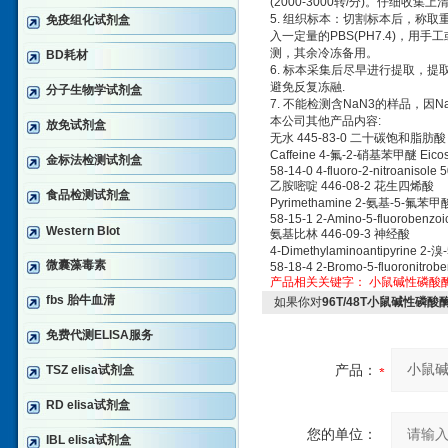
(2000-3000转/分)。仔细
5. 组织标本：切割标本后，称取
免疫组化试剂盒
入一定量的PBS(PH7.4)，用
测，其余冷冻备用。
BD耗材
6. 标本采集后尽早进行提取，
避免反复冻融.
分子生物学试剂盒
7. 不能检测含NaN3的样品，因
本公司其他产品内容:
放免试剂盒
无水 445-83-0 二十碳饱和脂肪酸
Caffeine 4-氟-2-硝基苯甲醚 Eicosa
金标法检测试剂盒
58-14-0 4-fluoro-2-nitroanisole 
乙胺嘧啶 446-08-2 花生四烯酸
食品检测试剂盒
Pyrimethamine 2-氨基-5-氟苯甲酸 A
58-15-1 2-Amino-5-fluorobenzoi
Western Blot
氨基比林 446-09-3 神经酸
4-Dimethylaminoantipyrine 2-
微囊藻毒素
58-18-4 2-Bromo-5-fluoronitrob
产品相关关键字：
小鼠碱性磷酸
fbs 胎牛血清
如果你对
96T/48T小鼠碱性磷酸
免费代测ELISA服务
产品：
TSZ elisa试剂盒
RD elisa试剂盒
您的单位：
IBL elisa试剂盒