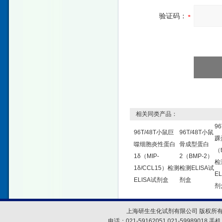
验证码：
相关同类产品：
96
96T/48T小鼠巨
96T/48T小鼠
踝
噬细胞炎性蛋白
骨成型蛋白
（t
1δ（MIP-
2（BMP-2）
检
1δ/CCL15）检测
检测ELISA试
EL
ELISA试剂盒
剂盒
剂
上海研生生化试剂有限公司 版权所有
电话：021-59162051 021-59989018