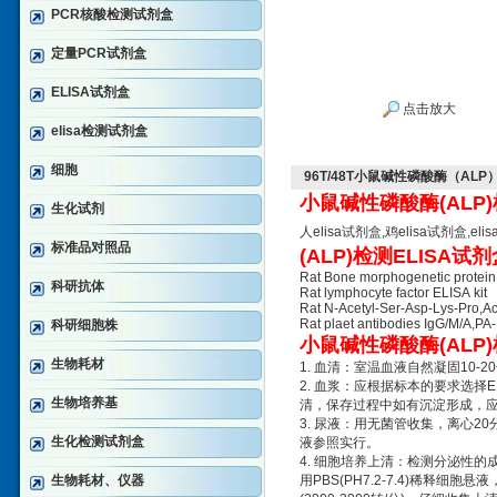
PCR核酸检测试剂盒
定量PCR试剂盒
ELISA试剂盒
点击放大
elisa检测试剂盒
细胞
96T/48T小鼠碱性磷酸酶（ALP
小鼠碱性磷酸酶(ALP)
生化试剂
人elisa试剂盒,鸡elisa试剂盒
标准品对照品
(ALP)检测ELISA试剂
Rat Bone morphogenetic protein
科研抗体
Rat lymphocyte factor ELISA kit
Rat N-Acetyl-Ser-Asp-Lys-Pro,A
Rat plaet antibodies IgG/M/A,PA-
科研细胞株
小鼠碱性磷酸酶(ALP)
生物耗材
1. 血清：室温血液自然凝固10-
2. 血浆：应根据标本的要求选择ED
生物培养基
清，保存过程中如有沉淀形成，
3. 尿液：用无菌管收集，离心20
生化检测试剂盒
液参照实行。
4. 细胞培养上清：检测分泌性的成
生物耗材、仪器
用PBS(PH7.2-7.4)稀释