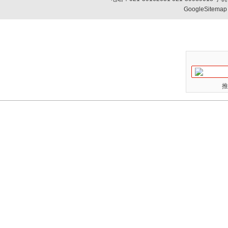
GoogleSitemap
推