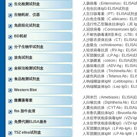
人肠病毒（Enterovirus）ELIS
生化检测试剂盒
人包虫抗体IgG ELISA试剂盒
人百日咳毒素（PT）ELISA试剂
生物耗材、仪器
人白色念珠菌（C.albicans）EL
人流行性乙型脑炎抗体IgG（JE Ig
免疫组化试剂盒
人冠状病毒（Coronaviruses Ig
人不耐热肠毒素B亚单位（LTB）E
BD耗材
人沙眼衣原体抗体（CT）ELISA
人血吸虫（schistosoma）ELIS
分子生物学试剂盒
人轮状病毒抗原（RV Ag）ELIS
人军团菌抗原（LP Ag）ELISA
放免试剂盒
人大肠菌素（colicin）ELISA试
人腺病毒抗原（ADV-Ag）ELIS
金标法检测试剂盒
人旋毛虫抗体（Trichinella Ab）
人破伤风抗体（Tetanus Ab）EL
食品检测试剂盒
人钩端螺旋体IgM（Lebtospira）
人钩端螺旋体IgG（Lep IgG）EL
Western Blot
人阿米巴（Amebiasis）ELISA
微囊藻毒素
人白喉抗体（Diphtheria Ab）E
人囊虫病抗体（CYT Ab）ELIS
fbs 胎牛血清
人布鲁氏菌抗体IgG（Brucella Ab
人水痘带状疱疹病毒IgM（VZV-Ig
免费代测ELISA服务
人水痘带状疱疹病毒IgG（VZV-Ig
人军团菌抗体IgA（LP Ab-IgA）E
TSZ elisa试剂盒
人军团菌抗体IgM（LP Ab-IgM ）