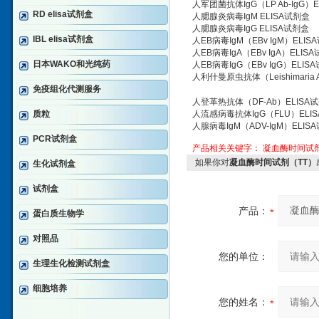
人军团菌抗体IgG（LP Ab-IgG）
RD elisa试剂盒
人腮腺炎病毒IgM ELISA试剂盒
人腮腺炎病毒IgG ELISA试剂盒
IBL elisa试剂盒
人EB病毒IgM（EBv IgM）ELIS
人EB病毒IgA（EBv IgA）ELIS
日本WAKO和光纯药
人EB病毒IgG（EBv IgG）ELIS
人利什曼原虫抗体（Leishimaria 
免疫组化代测服务
人登革热抗体（DF-Ab）ELISA
质粒
人流感病毒抗体IgG（FLU）ELI
人腺病毒IgM（ADV-IgM）ELIS
PCR试剂盒
产品相关关键字：
凝血酶时间试剂
如果你对
凝血酶时间试剂（TT）
生化试剂盒
试剂盒
产品：
蛋白质生物学
对照品
您的单位：
生理生化检测试剂盒
细胞培养
您的姓名：