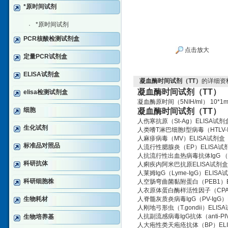
*原时间试剂
*原时间试剂
·
PCR核酸检测试剂盒
点击放大
定量PCR试剂盒
ELISA试剂盒
凝血酶时间试剂（TT）
的详细资
凝血酶时间试剂（TT）
elisa检测试剂盒
凝血酶原时间（5NIH/ml） 10*1m
细胞
凝血酶时间试剂（TT）
人伤寒抗原（St-Ag）ELISA试剂
生化试剂
人类嗜T淋巴细胞Ⅰ型病毒（HTLV-Ⅰ
人麻疹病毒（MV）ELISA试剂盒
标准品对照品
人流行性腮腺炎（EP）ELISA试
人抗流行性出血热病毒抗体IgG （E
科研抗体
人痢疾内阿米巴抗原ELISA试剂盒
人莱姆IgG（Lyme-IgG）ELISA
科研细胞株
人空肠弯曲菌黏附蛋白（PEB1）E
人衣原体蛋白酶样活性因子（CPAF
生物耗材
人脊髓灰质炎病毒IgG（PV-IgG）
人刚地弓形虫（T.gondii）ELIS
人抗副流感病毒IgG抗体（anti-PIV
生物培养基
人大疱性类天疱疮抗体（BP）ELI