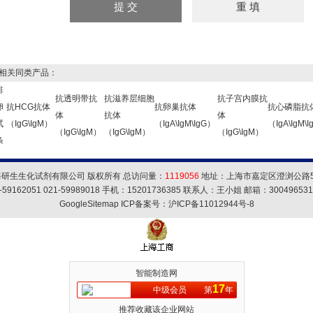
关同类产品：
排
抗透明带抗
抗滋养层细胞
抗子宫内膜抗
卵
抗HCG抗体
抗卵巢抗体
抗心磷脂抗
体
抗体
体
试
（IgG\IgM）
（IgA\IgM\IgG）
（IgA\IgM\
（IgG\IgM）
（IgG\IgM）
（IgG\IgM）
条
海研生生化试剂有限公司 版权所有 总访问量：
1119056
地址：上海市嘉定区澄浏公路5
59162051 021-59989018 手机：15201736385 联系人：王小姐 邮箱：
30049653
GoogleSitemap
ICP备案号：
沪ICP备11012944号-8
智能制造网
17
中级会员
第
年
推荐收藏该企业网站