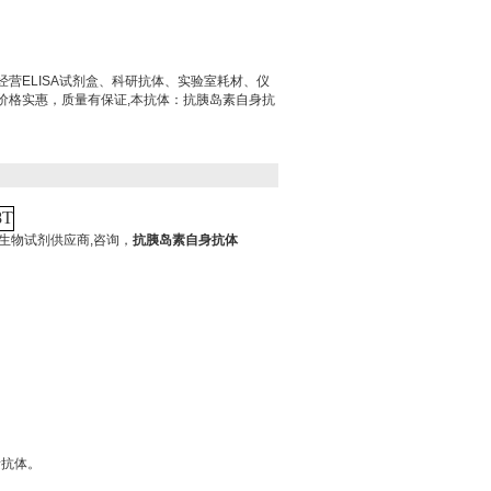
营ELISA试剂盒、科研抗体、实验室耗材、仪
价格实惠，质量有保证,本抗体：抗胰岛素自身抗
8T
种生物试剂供应商,咨询，
抗胰岛素自身抗体
素抗体。