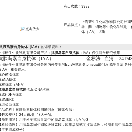
点击次数：
3389
上海研生生化试剂有限公司长期经
产品特点：
器、酶、细胞等生物化学试剂。
点击放大
体（IAA） 咨询 。
抗胰岛素自身抗体（IAA）
的详细资料：
上海研生生化试剂有限公司产品：
抗胰岛素自身抗体
（IAA）仅供科学研究使用！
抗胰岛素自身抗体（
IAA
）
金标法
血清
24T/4
上海研生生化试剂有限公司是国内外专业的ELISA试剂盒,omega试剂盒,胎牛血清,各
（IAA）相关信息。
抗心磷脂抗体
抗ENA抗体
抗核抗体（ANA）
抗胰岛素自身抗体
抗ds-DNA抗体
抗SS-DNA抗体
抗SM抗体
抗组蛋白抗体
产品名称】抗胰岛素抗体检测试剂盒（胶体金法）
【包装规格】24人份/盒 48人份/盒
【预期用途】用于检测试验血清中的胰岛素抗体（IgM/IgG）
【检验原理】用胰岛素固相硝酸纤维素膜，应用渗滤式间接法原理，检测血清中胰岛
【主要组成成份】