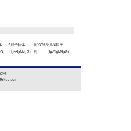
体
抗精子抗体
抗“O”试
类风湿因子
IgG）
（IgA\IgM\IgG）
剂
（IgA\IgM\IgG）
2号
19@qq.com