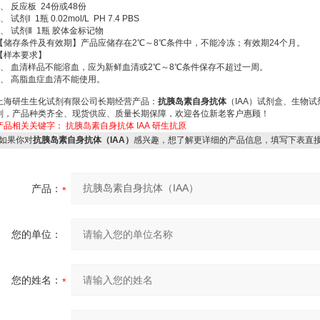
1、 反应板 24份或48份
、 试剂Ⅰ 1瓶 0.02mol/L PH 7.4 PBS
3、 试剂Ⅱ 1瓶 胶体金标记物
【储存条件及有效期】产品应储存在2℃～8℃条件中，不能冷冻；有效期24个月。
【样本要求】
1、 血清样品不能溶血，应为新鲜血清或2℃～8℃条件保存不超过一周。
2、 高脂血症血清不能使用。
上海研生生化试剂有限公司长期经营产品：
抗胰岛素自身抗体
（IAA）试剂盒、生物
剂，产品种类齐全、现货供应、质量长期保障，欢迎各位新老客户惠顾！
产品相关关键字：
抗胰岛素自身抗体
IAA
研生抗原
如果你对
抗胰岛素自身抗体（IAA）
感兴趣，想了解更详细的产品信息，填写下表直
产品：
您的单位：
您的姓名：