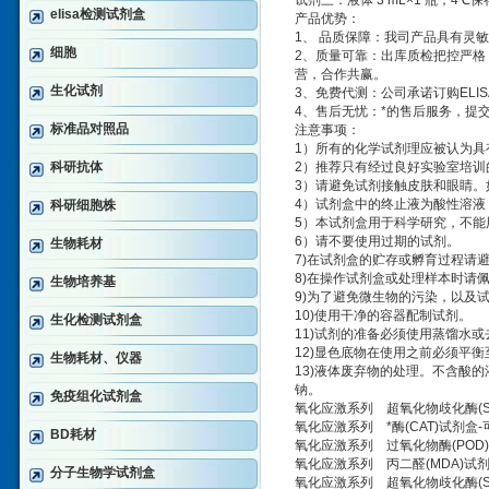
试剂三：液体 3 mL×1 瓶，4℃保
elisa检测试剂盒
产品优势：
1、 品质保障：我司产品具有灵
细胞
2、质量可靠：出库质检把控严格
营，合作共赢。
生化试剂
3、免费代测：公司承诺订购EL
4、售后无忧：*的售后服务，提
标准品对照品
注意事项：
1）所有的化学试剂理应被认为具
科研抗体
2）推荐只有经过良好实验室培
3）请避免试剂接触皮肤和眼睛。
4）试剂盒中的终止液为酸性溶液
科研细胞株
5）本试剂盒用于科学研究，不能
6）请不要使用过期的试剂。
生物耗材
7)在试剂盒的贮存或孵育过程请
8)在操作试剂盒或处理样本时请
生物培养基
9)为了避免微生物的污染，以及
10)使用干净的容器配制试剂。
生化检测试剂盒
11)试剂的准备必须使用蒸馏水或
12)显色底物在使用之前必须平衡
生物耗材、仪器
13)液体废弃物的处理。不含酸的
钠。
免疫组化试剂盒
氧化应激系列 超氧化物歧化酶(SOD
氧化应激系列 *酶(CAT)试剂盒-
BD耗材
氧化应激系列 过氧化物酶(POD)
氧化应激系列 丙二醛(MDA)试剂
分子生物学试剂盒
氧化应激系列 超氧化物歧化酶(SOD