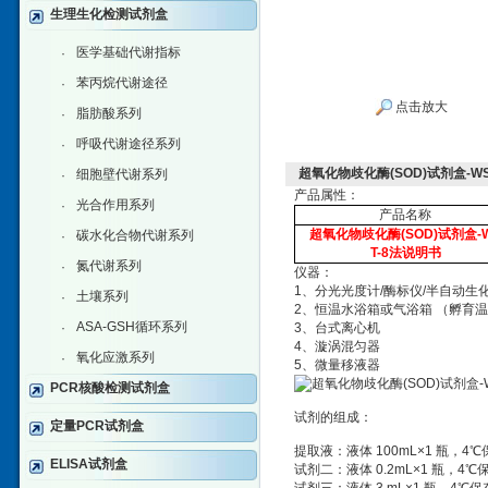
生理生化检测试剂盒
医学基础代谢指标
·
苯丙烷代谢途径
·
点击放大
脂肪酸系列
·
呼吸代谢途径系列
·
超氧化物歧化酶(SOD)试剂盒-W
细胞壁代谢系列
·
产品属性：
光合作用系列
·
产品名称
超氧化物歧化酶(SOD)试剂盒-
碳水化合物代谢系列
·
T-8法说明书
氮代谢系列
·
仪器：
1、分光光度计/酶标仪/半自动生
土壤系列
·
2、恒温水浴箱或气浴箱 （孵育温
ASA-GSH循环系列
·
3、台式离心机
4、漩涡混匀器
氧化应激系列
·
5、微量移液器
PCR核酸检测试剂盒
试剂的组成：
定量PCR试剂盒
提取液：液体 100mL×1 瓶，4℃
ELISA试剂盒
试剂二：液体 0.2mL×1 瓶，