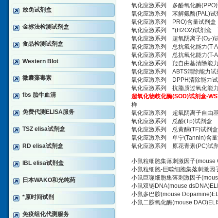
氧化应激系列 多酚氧化酶(PPO)
放免试剂盒
氧化应激系列 苯解氨酶(PAL)试
氧化应激系列 PRO)含量试剂盒 
金标法检测试剂盒
氧化应激系列 *(H2O2)试剂盒
氧化应激系列 超氧阴离子(O₂-)
食品检测试剂盒
氧化应激系列 总抗氧化能力(T-AO
氧化应激系列 总抗氧化能力(T-AO
Western Blot
氧化应激系列 羟自由基清除能力试
氧化应激系列 ABTS清除能力试
微囊藻毒素
氧化应激系列 DPPH清除能力试
氧化应激系列 抗脂质过氧化能力/
fbs 胎牛血清
超氧化物歧化酶(SOD)试剂盒-WS
样
免费代测ELISA服务
氧化应激系列 超氧阴离子自由基清
氧化应激系列 总酚(Tp)试剂盒 
TSZ elisa试剂盒
氧化应激系列 总黄酮(TF)试剂盒
氧化应激系列 单宁(Tannin)
RD elisa试剂盒
氧化应激系列 原花青素(PC)试剂
小鼠粒细胞集落刺激因子(mouse G
IBL elisa试剂盒
小鼠粒细胞-巨噬细胞集落刺激因子(mo
小鼠巨噬细胞集落刺激因子(mouse 
日本WAKO和光纯药
小鼠双链DNA(mouse dsDNA)
EL
小鼠多巴胺(mouse Dopamine)
E
*原时间试剂
小鼠二胺氧化酶(mouse DAO)
ELI
免疫组化代测服务