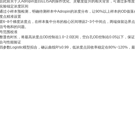
合此前关于人Adropin蛋白ELISA的操作优化、灵敏度提升的相关背景，可通过多
预实验锚定浓度区间‌
通过小样本预检测，明确待测样本中Adropin的浓度分布，让90%以上样本的OD
梯度点精准设置‌
置6~8个梯度浓度点，在样本集中分布的核心区间增设2~3个中间点，两端保留边界
信号饱和的问题。
信号范围校准‌
整显色时长，将最高浓度点OD控制在1.0~2.0区间，空白孔OD控制在0.05以下，
拟合与性能验证‌
四参数Logistic模型拟合，确认曲线R²≥0.99，低浓度点回收率稳定在80%~12