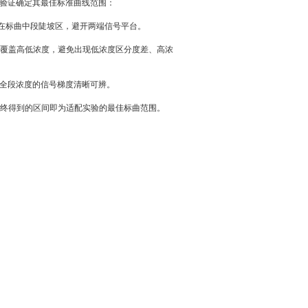
维度验证确定其最佳标准曲线范围：
值落在标曲中段陡坡区，避开两端信号平台。
点覆盖高低浓度，避免出现低浓度区分度差、高浓
保证全段浓度的信号梯度清晰可辨。
0%，最终得到的区间即为适配实验的最佳标曲范围。