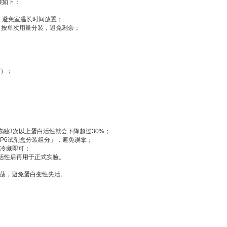
骤如下：
冻，避免室温长时间放置；
，按单次用量分装，避免剩余；
。
可）；
冻融3次以上蛋白活性就会下降超过30%；
MP6试剂盒分装组分」，避免误拿；
封冷藏即可；
证活性后再用于正式实验。
震荡，避免蛋白变性失活。