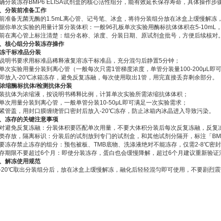
确分装冻存BMP6 ELISA试剂盒的核心活性组分，能有效延长保存寿命，具体操作步
、分装前准备工作
前准备无菌无酶的‌1.5mL离心管‌、记号笔、冰盒，将待分装组分放在冰盒上缓慢解
据你单次实验的用量计算分装体积：一般96孔板单次实验用酶标抗体体积在5-10mL
前在离心管上标注清楚：组分名称、浓度、分装日期、原试剂盒批号，方便后续核对
、核心组分分装冻存操作
. 冻干标准品分装
说明书要求用标准品稀释液复溶冻干标准品，充分混匀后静置5分钟；
单次实验用量分装到离心管（一般每次只需1管梯度浓度，单管分装量100-200μL即
即放入-20℃冰箱冻存，避免反复冻融，每次使用取出1管，用完直接丢弃剩余部分。
. 浓缩酶标抗体/检测抗体分装
装抗体为浓缩液，按说明书稀释比例，计算单次实验所需浓缩抗体体积；
单次用量分装到离心管，一般单管分装10-50μL即可满足一次实验需求；
紧管盖，用封口膜缠绕管口密封后放入-20℃冻存，防止冰箱内冰晶进入导致污染。
、冻存的关键注意事项
绝对避免反复冻融‌：分装体积要匹配单次用量，不要大体积分装后每次反复冻融，反复
分类存放，隔离标识‌：分装后的试剂放到专门的试剂盒，和其他试剂分隔开，标注「B
不要冻存禁止冻存的组分‌：预包被板、TMB底物、洗涤液绝对不能冻存，仅需2-8℃密
冻存期限不要超过6个月‌：即使分装冻存，蛋白也会缓慢降解，超过6个月建议重新验
、解冻使用规范
-20℃取出分装组分后，放在冰盒上缓慢解冻，融化后轻轻混匀即可使用，不要剧烈