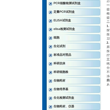
正
PCR核酸检测试剂盒
一
提
定量PCR试剂盒
根
提
ELISA试剂盒
二
1
elisa检测试剂盒
按
按
细胞
立
2
生化试剂
原
按
标准品对照品
拧
三
科研抗体
‌
‌
科研细胞株
‌
‌
四
生物耗材
从
生物培养基
生化检测试剂盒
生物耗材、仪器