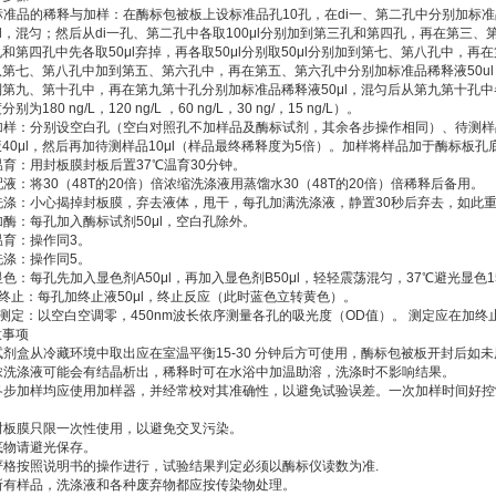
 标准品的稀释与加样：在酶标包被板上设标准品孔10孔，在di一、第二孔中分别加标准品
μl，混匀；然后从di一孔、第二孔中各取100μl分别加到第三孔和第四孔，再在第三、
和第四孔中先各取50μl弃掉，再各取50μl分别取50μl分别加到第七、第八孔中，再
从第七、第八孔中加到第五、第六孔中，再在第五、第六孔中分别加标准品稀释液50ul
第九、第十孔中，再在第九第十孔分别加标准品稀释液50μl，混匀后从第九第十孔中各取
别为180 ng/L，120 ng/L ，60 ng/L，30 ng/，15 ng/L）。
. 加样：分别设空白孔（空白对照孔不加样品及酶标试剂，其余各步操作相同）、待测
液40μl，然后再加待测样品10μl（样品最终稀释度为5倍）。加样将样品加于酶标板
 温育：用封板膜封板后置37℃温育30分钟。
 配液：将30（48T的20倍）倍浓缩洗涤液用蒸馏水30（48T的20倍）倍稀释后备用。
. 洗涤：小心揭掉封板膜，弃去液体，甩干，每孔加满洗涤液，静置30秒后弃去，如此
 加酶：每孔加入酶标试剂50μl，空白孔除外。
 温育：操作同3。
 洗涤：操作同5。
 显色：每孔先加入显色剂A50μl，再加入显色剂B50μl，轻轻震荡混匀，37℃避光显色1
. 终止：每孔加终止液50μl，终止反应（此时蓝色立转黄色）。
. 测定：以空白空调零，450nm波长依序测量各孔的吸光度（OD值）。 测定应在加终
意事项
 试剂盒从冷藏环境中取出应在室温平衡15-30 分钟后方可使用，酶标包被板开封后
. 浓洗涤液可能会有结晶析出，稀释时可在水浴中加温助溶，洗涤时不影响结果。
. 各步加样均应使用加样器，并经常校对其准确性，以避免试验误差。一次加样时间好控
。
 封板膜只限一次性使用，以避免交叉污染。
 底物请避光保存。
. 严格按照说明书的操作进行，试验结果判定必须以酶标仪读数为准.
. 所有样品，洗涤液和各种废弃物都应按传染物处理。