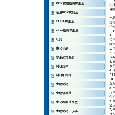
PCR核酸检测试剂盒
详
定量PCR试剂盒
产品
ELISA试剂盒
规格
运
elisa检测试剂盒
E
AB
细胞
适
样
生化试剂
1.
2.
标准品对照品
保
3.
参
科研抗体
4.
PB
科研细胞株
10
沉
生物耗材
5.
定量
生物培养基
余
6
生化检测试剂盒
复冻
7.
生物耗材、仪器
操