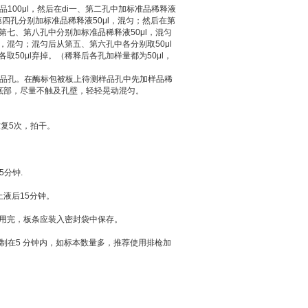
100μl，然后在di一、第二孔中加标准品稀释液
第四孔分别加标准品稀释液50μl，混匀；然后在第
在第七、第八孔中分别加标准品稀释液50μl，混匀
，混匀；混匀后从第五、第六孔中各分别取50μl
50μl弃掉。（稀释后各孔加样量都为50μl，
样品孔。在酶标包被板上待测样品孔中先加样品稀
孔底部，尽量不触及孔壁，轻轻晃动混匀。
重复5次，拍干。
5分钟.
止液后15分钟。
如未用完，板条应装入密封袋中保存。
制在5 分钟内，如标本数量多，推荐使用排枪加