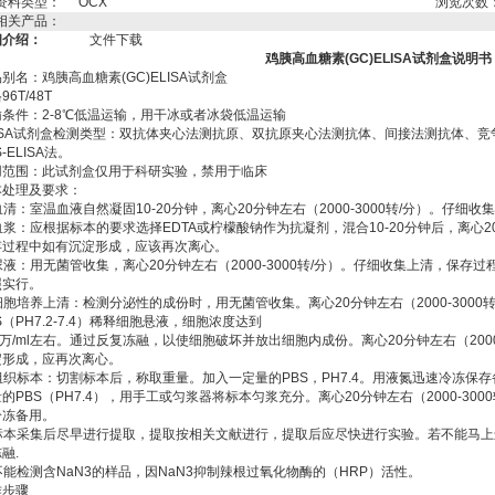
资料类型：
OCX
浏览次数
相关产品：
细介绍：
文件下载
鸡胰高血糖素(GC)ELISA试剂盒说明书
别名：鸡胰高血糖素(GC)ELISA试剂盒
96T/48T
输条件：2-8℃低温运输，用干冰或者冰袋低温运输
LISA试剂盒检测类型：双抗体夹心法测抗原、双抗原夹心法测抗体、间接法测抗体、
S-ELISA法。
用范围：此试剂盒仅用于科研实验，禁用于临床
本处理及要求：
 血清：室温血液自然凝固10-20分钟，离心20分钟左右（2000-3000转/分）。
 血浆：应根据标本的要求选择EDTA或柠檬酸钠作为抗凝剂，混合10-20分钟后，离心20
存过程中如有沉淀形成，应该再次离心。
 尿液：用无菌管收集，离心20分钟左右（2000-3000转/分）。仔细收集上清，保
照实行。
 细胞培养上清：检测分泌性的成份时，用无菌管收集。离心20分钟左右（2000-300
S（PH7.2-7.4）稀释细胞悬液，细胞浓度达到
0万/ml左右。通过反复冻融，以使细胞破坏并放出细胞内成份。离心20分钟左右（200
淀形成，应再次离心。
 组织标本：切割标本后，称取重量。加入一定量的PBS，PH7.4。用液氮迅速冷冻保
的PBS（PH7.4），用手工或匀浆器将标本匀浆充分。离心20分钟左右（2000-3
冷冻备用。
. 标本采集后尽早进行提取，提取按相关文献进行，提取后应尽快进行实验。若不能马上
融.
 不能检测含NaN3的样品，因NaN3抑制辣根过氧化物酶的（HRP）活性。
作步骤