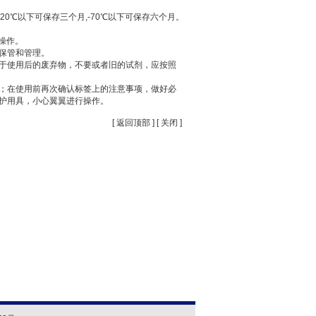
0℃以下可保存三个月,-70℃以下可保存六个月。
操作。
他保管和管理。
对于使用后的废弃物，不要或者旧的试剂，应按照
制；在使用前再次确认标签上的注意事项，做好必
护用具，小心翼翼进行操作。
[
返回顶部
] [
关闭
]