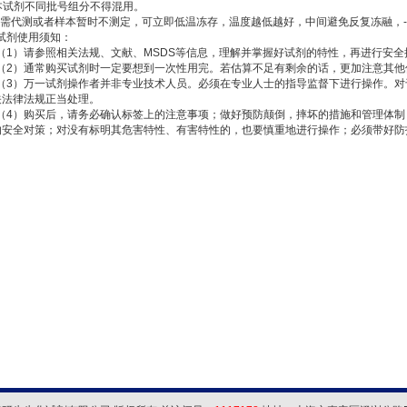
 本试剂不同批号组分不得混用。
.如需代测或者样本暂时不测定，可立即低温冻存，温度越低越好，中间避免反复冻融，-2
.试剂使用须知：
1.（1）请参照相关法规、文献、MSDS等信息，理解并掌握好试剂的特性，再进行安全
2.（2）通常购买试剂时一定要想到一次性用完。若估算不足有剩余的话，更加注意其
3.（3）万一试剂操作者并非专业技术人员。必须在专业人士的指导监督下进行操作。
关法律法规正当处理。
4.（4）购买后，请务必确认标签上的注意事项；做好预防颠倒，摔坏的措施和管理体
的安全对策；对没有标明其危害特性、有害特性的，也要慎重地进行操作；必须带好防