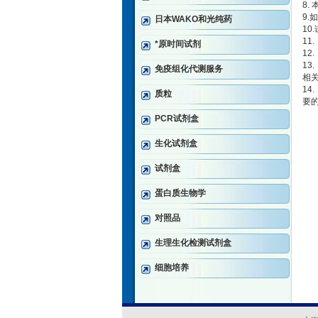
8.
9
日本WAKO和光纯药
10
1
*原时间试剂
1
1
免疫组化代测服务
相
1
质粒
要
PCR试剂盒
生化试剂盒
试剂盒
蛋白质生物学
对照品
生理生化检测试剂盒
细胞培养