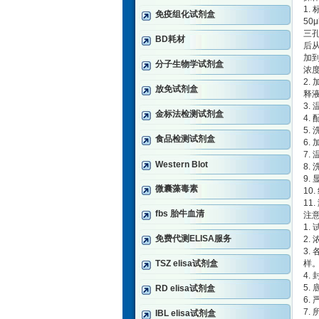
1.
免疫组化试剂盒
50
三孔
BD耗材
后
加到
分子生物学试剂盒
浓度分
2
放免试剂盒
释
3.
金标法检测试剂盒
4.
5
食品检测试剂盒
6.
7.
Western Blot
8.
9.
微囊藻毒素
10
11
fbs 胎牛血清
注
1.
免费代测ELISA服务
2
3
TSZ elisa试剂盒
样
4.
5.
RD elisa试剂盒
6
7
IBL elisa试剂盒