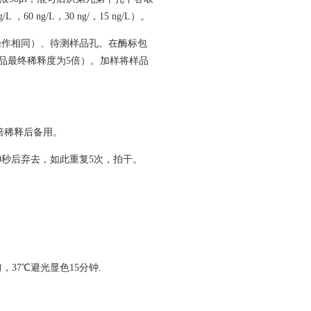
60 ng/L，30 ng/，15 ng/L）。
操作相同）、待测样品孔。在酶标包
样品最终稀释度为5倍）。加样将样品
）倍稀释后备用。
0秒后弃去，如此重复5次，拍干。
，37℃避光显色15分钟.