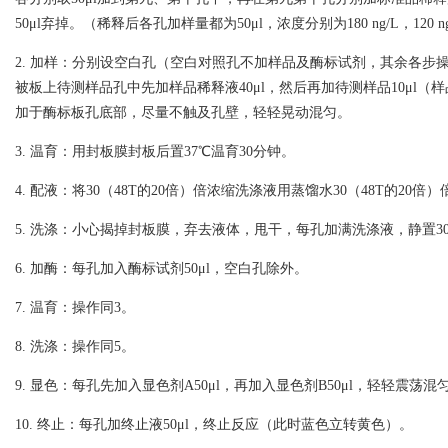
50μl弃掉。（稀释后各孔加样量都为50μl，浓度分别为180 ng/L，120 ng/L ，
2. 加样：分别设空白孔（空白对照孔不加样品及酶标试剂，其余各步
被板上待测样品孔中先加样品稀释液40μl，然后再加待测样品10μl（
加于酶标板孔底部，尽量不触及孔壁，轻轻晃动混匀。
3. 温育：用封板膜封板后置37℃温育30分钟。
4. 配液：将30（48T的20倍）倍浓缩洗涤液用蒸馏水30（48T的20倍
5. 洗涤：小心揭掉封板膜，弃去液体，甩干，每孔加满洗涤液，静置3
6. 加酶：每孔加入酶标试剂50μl，空白孔除外。
7. 温育：操作同3。
8. 洗涤：操作同5。
9. 显色：每孔先加入显色剂A50μl，再加入显色剂B50μl，轻轻震荡混匀
10. 终止：每孔加终止液50μl，终止反应（此时蓝色立转黄色）。