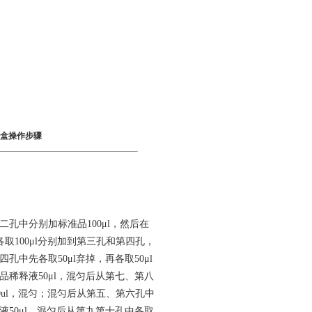
剂盒操作步骤
二孔中分别加标准品100μl，然后在
各取100μl分别加到第三孔和第四孔，
中先各取50μl弃掉，再各取50μl
品稀释液50μl，混匀后从第七、第八
ul，混匀；混匀后从第五、第六孔中
液50μl，混匀后从第九第十孔中各取