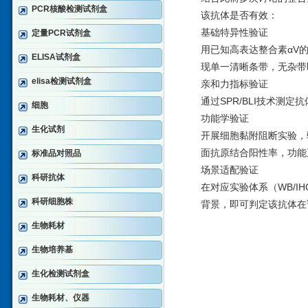
PCR核酸检测试剂盒
该抗体是否有效：
‌基础特异性验证‌
定量PCR试剂盒
用已知高表达整合素αV的
ELISA试剂盒
现单一清晰条带，无杂带
elisa检测试剂盒
‌亲和力指标验证‌
通过SPR/BLI技术测定
细胞
‌功能学验证‌
生化试剂
开展细胞黏附阻断实验，
面抗原结合阳性率，功能
标准品对照品
‌场景适配验证‌
科研抗体
在对应实验体系（WB/I
科研细胞株
背景，即可判定该抗体在
生物耗材
生物培养基
生化检测试剂盒
生物耗材、仪器