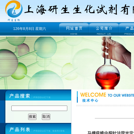
126年8月8日 星期六
马媾疫锥虫探针法荧光定