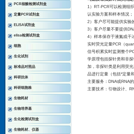
PCR核酸检测试剂盒
1）RT-PCR可以检
认实验方案和样本情况；
定量PCR试剂盒
2）客户尽可能提供实验
ELISA试剂盒
3）客户尽量不要提供DN
elisa检测试剂盒
4）样本保存于液氮或干冰，
实时荧光定量PCR（quant
细胞
信号积累实时监测整个P
生化试剂
学原理包括探针类和非探
加，非探针类是利用荧光
标准品对照品
品进行定量（包括*定量
科研抗体
主要服务：DNA或RNA
科研细胞株
主要技术：引物设计、RN
生物耗材
生物培养基
生化检测试剂盒
生物耗材、仪器