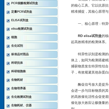
PCR核酸检测试剂盒
的核心工具。它以抗原抗
精准捕捉，其核心原理与
定量PCR试剂盒
ELISA试剂盒
一、核心原理：特异性
elisa检测试剂盒
RD elisa试剂盒
的核
细胞
起高效精准的检测体系。
生化试剂
特异性识别是检测的核
标准品对照品
体上，如同为检测搭建精
科研抗体
捕获物质发生特异性结合
科研细胞株
子，有效规避其他杂蛋白
生物耗材
酶促信号放大是提升检
生物培养基
会进一步与目标物质的其
的高效催化活性会促使底
生化检测试剂盒
催化放大效应让极微量的
生物耗材、仪器
别。