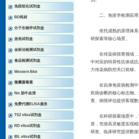
免疫组化试剂盒
二、免疫学检测应用：
BD耗材
分子生物学试剂盒
依托成熟的原理体系，R
研探索等核心场景。
放免试剂盒
金标法检测试剂盒
在传染病筛查领域，发
食品检测试剂盒
中对应的特异性抗体或抗
力传染病防控关口前移。
Western Blot
微囊藻毒素
在自身免疫病检测中，
疾病诊断的核心标志物。
fbs 胎牛血清
查、病情评估提供客观数
免费代测ELISA服务
TSZ elisa试剂盒
在科研探索场景中，它
质，凭借高灵敏度实现精
RD elisa试剂盒
研发、临床研究提供数据
IBL elisa试剂盒