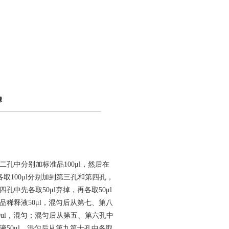
骤
二孔中分别加标准品100μl，然后在
各取100μl分别加到第三孔和第四孔，
中先各取50μl弃掉，再各取50μl
品稀释液50μl，混匀后从第七、第八
ul，混匀；混匀后从第五、第六孔中
液50μl，混匀后从第九第十孔中各取