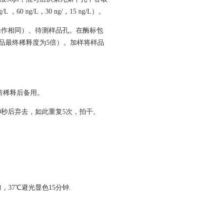
60 ng/L，30 ng/，15 ng/L）。
操作相同）、待测样品孔。在酶标包
样品最终稀释度为5倍）。加样将样品
）倍稀释后备用。
0秒后弃去，如此重复5次，拍干。
，37℃避光显色15分钟.