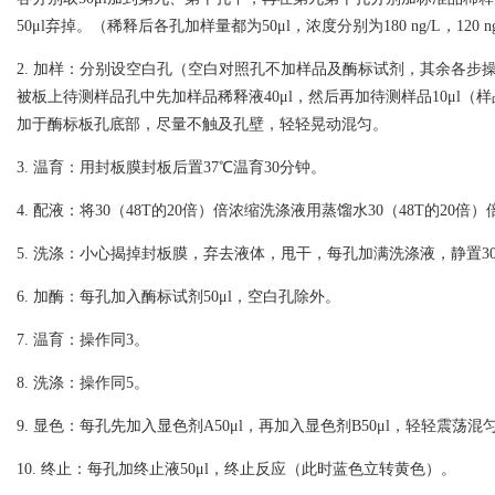
50μl弃掉。（稀释后各孔加样量都为50μl，浓度分别为180 ng/L，120 ng/L ，
2. 加样：分别设空白孔（空白对照孔不加样品及酶标试剂，其余各步
被板上待测样品孔中先加样品稀释液40μl，然后再加待测样品10μl（
加于酶标板孔底部，尽量不触及孔壁，轻轻晃动混匀。
3. 温育：用封板膜封板后置37℃温育30分钟。
4. 配液：将30（48T的20倍）倍浓缩洗涤液用蒸馏水30（48T的20倍
5. 洗涤：小心揭掉封板膜，弃去液体，甩干，每孔加满洗涤液，静置3
6. 加酶：每孔加入酶标试剂50μl，空白孔除外。
7. 温育：操作同3。
8. 洗涤：操作同5。
9. 显色：每孔先加入显色剂A50μl，再加入显色剂B50μl，轻轻震荡混匀
10. 终止：每孔加终止液50μl，终止反应（此时蓝色立转黄色）。