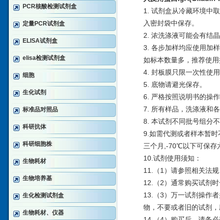
PCR核酸检测试剂盒
1. 试剂盒从冷藏环境中
入密封袋中保存。
定量PCR试剂盒
2. 浓洗涤液可能会有
ELISA试剂盒
3. 各步加样均应使用
elisa检测试剂盒
如标本数量多，推荐使用
4. 封板膜只限一次性使
细胞
5. 底物请避光保存。
生化试剂
6. 严格按照说明书的操
7. 所有样品，洗涤液和
标准品对照品
8. 本试剂不同批号组分
科研抗体
9.如需代测或者样本暂
科研细胞株
三个月,-70℃以下可保
10.试剂使用须知：
生物耗材
11.（1）请参照相关法
生物培养基
12.（2）通常购买试
13.（3）万一试剂操
生化检测试剂盒
物，不要或者旧的试剂，
生物耗材、仪器
14.（4）购买后，请