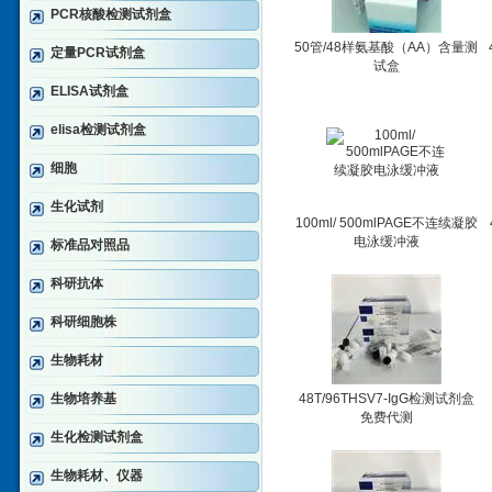
PCR核酸检测试剂盒
50管/48样氨基酸（AA）含量测
定量PCR试剂盒
试盒
ELISA试剂盒
elisa检测试剂盒
细胞
生化试剂
100ml/ 500mlPAGE不连续凝胶
电泳缓冲液
标准品对照品
科研抗体
科研细胞株
生物耗材
生物培养基
48T/96THSV7-IgG检测试剂盒
免费代测
生化检测试剂盒
生物耗材、仪器