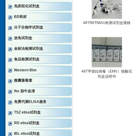
免疫组化试剂盒
BD耗材
48T/96TMIA1检测试剂盒规格
分子生物学试剂盒
放免试剂盒
金标法检测试剂盒
食品检测试剂盒
Western Blot
48T亨德拉病毒（EMV）核酸试
剂盒说明书
微囊藻毒素
fbs 胎牛血清
免费代测ELISA服务
TSZ elisa试剂盒
RD elisa试剂盒
IBL elisa试剂盒