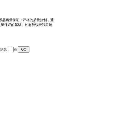
转到第
页